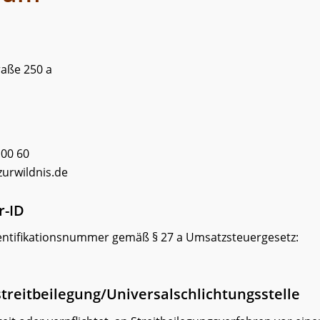
raße 250 a
 00 60
zurwildnis.de
r-ID
ntifikationsnummer gemäß § 27 a Umsatzsteuergesetz:
treit­beilegung/Universal­schlichtungs­stelle