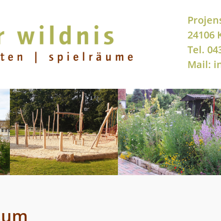
Projen
24106 K
Tel. 04
Mail: 
sum